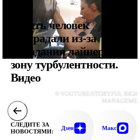
Десять человек
пострадали из-за
попадания лайнера в
зону турбулентности.
Видео
© YOUTUBE/STORYFUL RIGH
MANAGEME
СЛЕДИТЕ ЗА
Дзен
Макс
НОВОСТЯМИ: