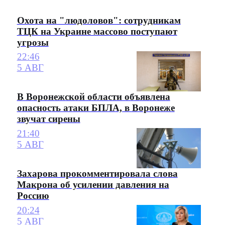
Охота на "людоловов": сотрудникам
ТЦК на Украине массово поступают
угрозы
22:46
5 АВГ
В Воронежской области объявлена
опасность атаки БПЛА, в Воронеже
звучат сирены
21:40
5 АВГ
Захарова прокомментировала слова
Макрона об усилении давления на
Россию
20:24
5 АВГ