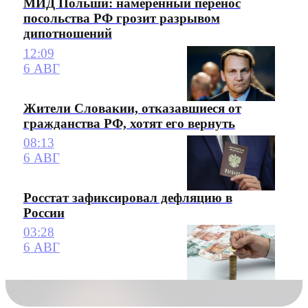
МИД Польши: намеренный перенос
посольства РФ грозит разрывом
дипотношений
12:09
6 АВГ
Жители Словакии, отказавшиеся от
гражданства РФ, хотят его вернуть
08:13
6 АВГ
Росстат зафиксировал дефляцию в
России
03:28
6 АВГ