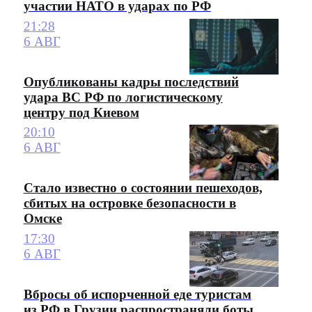
участии НАТО в ударах по РФ
21:28
6 АВГ
Опубликованы кадры последствий
удара ВС РФ по логистическому
центру под Киевом
20:10
6 АВГ
Стало известно о состоянии пешеходов,
сбитых на островке безопасности в
Омске
17:30
6 АВГ
Вбросы об испорченной еде туристам
из РФ в Грузии распространяли боты