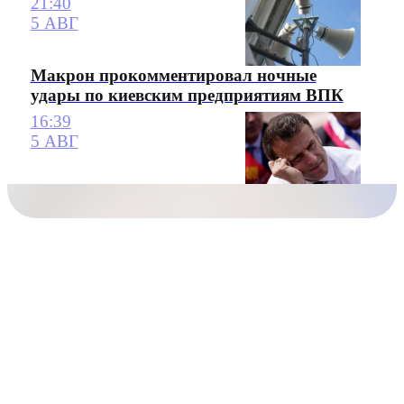
21:40
5 АВГ
Макрон прокомментировал ночные
удары по киевским предприятиям ВПК
16:39
5 АВГ