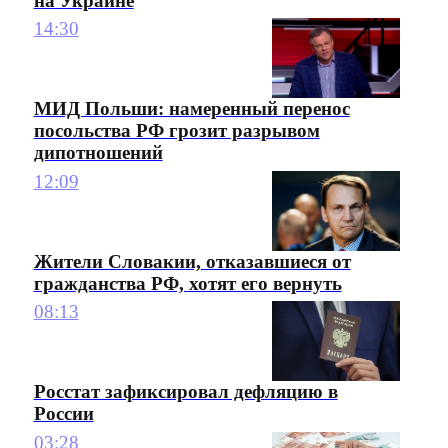
на Украине
14:30
МИД Польши: намеренный перенос
посольства РФ грозит разрывом
дипотношений
12:09
Жители Словакии, отказавшиеся от
гражданства РФ, хотят его вернуть
08:13
Росстат зафиксировал дефляцию в
России
03:28