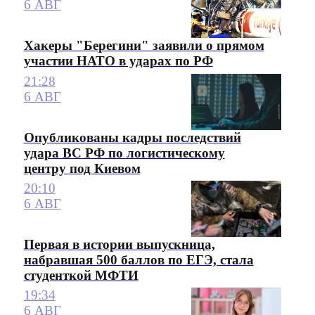
6 АВГ
Хакеры "Берегини" заявили о прямом
участии НАТО в ударах по РФ
21:28
6 АВГ
Опубликованы кадры последствий
удара ВС РФ по логистическому
центру под Киевом
20:10
6 АВГ
Первая в истории выпускница,
набравшая 500 баллов по ЕГЭ, стала
студенткой МФТИ
19:34
6 АВГ