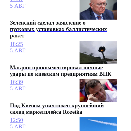
5 АВГ
Зеленский сделал заявление о
пусковых установках баллистических
ракет
18:25
5 АВГ
Макрон прокомментировал ночные
удары по киевским предприятиям ВПК
16:39
5 АВГ
Под Киевом уничтожен крупнейший
склад маркетплейса Rozetka
12:50
5 АВГ