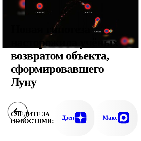
Новая гипотеза
насторожила учёных
возвратом объекта,
сформировавшего
Луну
СЛЕДИТЕ ЗА
Дзен
Макс
НОВОСТЯМИ: