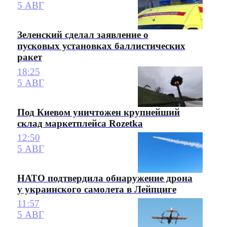
5 АВГ
Зеленский сделал заявление о
пусковых установках баллистических
ракет
18:25
5 АВГ
Под Киевом уничтожен крупнейший
склад маркетплейса Rozetka
12:50
5 АВГ
НАТО подтвердила обнаружение дрона
у украинского самолета в Лейпциге
11:57
5 АВГ