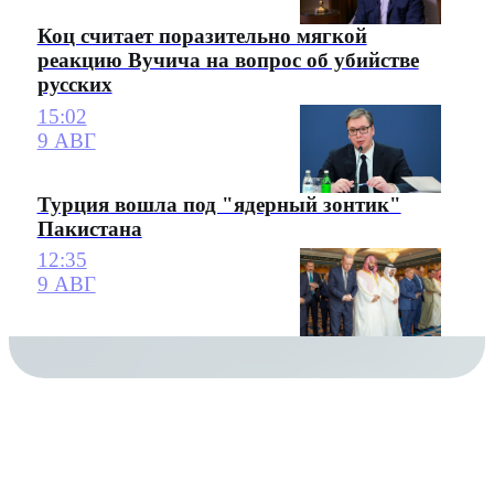
Коц считает поразительно мягкой
реакцию Вучича на вопрос об убийстве
русских
15:02
9 АВГ
Турция вошла под "ядерный зонтик"
Пакистана
12:35
9 АВГ