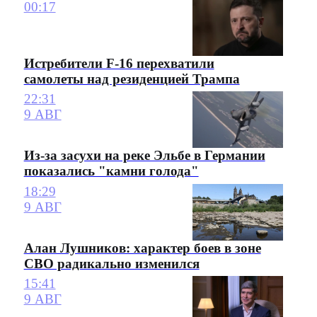
00:17
Истребители F-16 перехватили
самолеты над резиденцией Трампа
22:31
9 АВГ
Из-за засухи на реке Эльбе в Германии
показались "камни голода"
18:29
9 АВГ
Алан Лушников: характер боев в зоне
СВО радикально изменился
15:41
9 АВГ