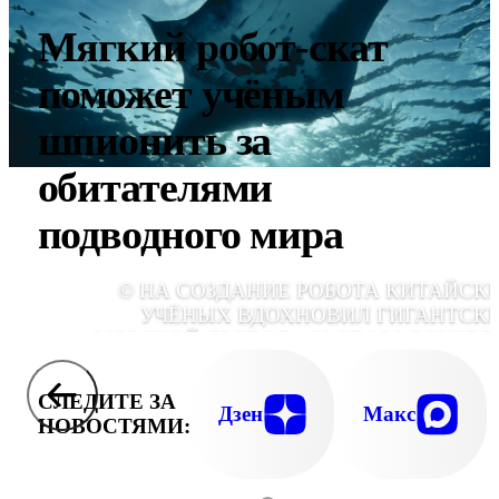
Мягкий робот-скат
поможет учёным
шпионить за
обитателями
подводного мира
© НА СОЗДАНИЕ РОБОТА КИТАЙСК
УЧЁНЫХ ВДОХНОВИЛ ГИГАНТСК
МОРСКОЙ ДЬЯВОЛ., GLOBALLOOKPRE
СЛЕДИТЕ ЗА
Дзен
Макс
НОВОСТЯМИ: