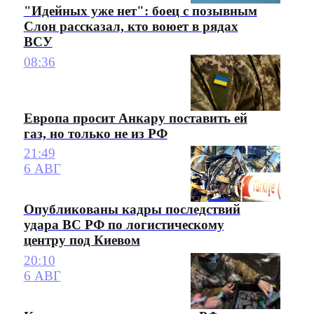
"Идейных уже нет": боец с позывным
Слон рассказал, кто воюет в рядах
ВСУ
08:36
Европа просит Анкару поставить ей
газ, но только не из РФ
21:49
6 АВГ
Опубликованы кадры последствий
удара ВС РФ по логистическому
центру под Киевом
20:10
6 АВГ