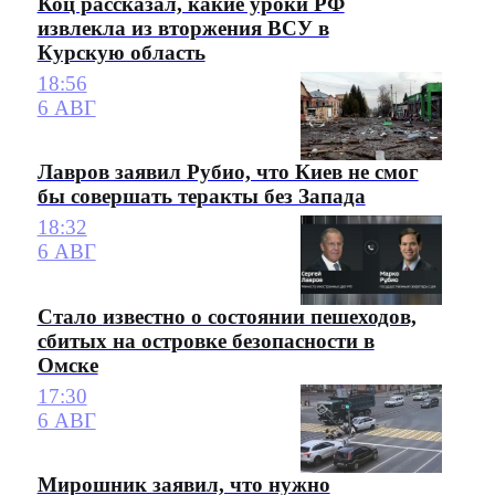
Коц рассказал, какие уроки РФ
извлекла из вторжения ВСУ в
Курскую область
18:56
6 АВГ
Лавров заявил Рубио, что Киев не смог
бы совершать теракты без Запада
18:32
6 АВГ
Стало известно о состоянии пешеходов,
сбитых на островке безопасности в
Омске
17:30
6 АВГ
Мирошник заявил, что нужно