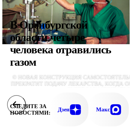
В Оренбургской
области четыре
человека отравились
газом
© НОВАЯ КОНСТРУКЦИЯ САМОСТОЯТЕЛЬ
ПРЕКРАТИТ ПОДАЧУ ЛЕКАРСТВА, КОГДА О
БУДЕТ ЗАКАНЧИВАТЬСЯ
GLOBALLOOKPRE
СЛЕДИТЕ ЗА
Дзен
Макс
НОВОСТЯМИ: