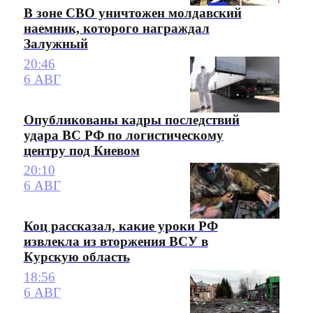
В зоне СВО уничтожен молдавский
наемник, которого награждал
Залужный
20:46
6 АВГ
Опубликованы кадры последствий
удара ВС РФ по логистическому
центру под Киевом
20:10
6 АВГ
Коц рассказал, какие уроки РФ
извлекла из вторжения ВСУ в
Курскую область
18:56
6 АВГ