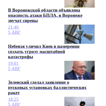
В Воронежской области объявлена
опасность атаки БПЛА, в Воронеже
звучат сирены
21:40
5 АВГ
Небензя уличил Киев в намерении
создать угрозу масштабной
катастрофы
19:01
5 АВГ
Зеленский сделал заявление о
пусковых установках баллистических
ракет
18:25
5 АВГ