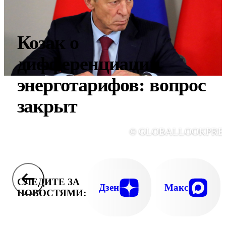
Козак о
дифференциации
энерготарифов: вопрос
закрыт
© GLOBALLOOKPRE
СЛЕДИТЕ ЗА
Дзен
Макс
НОВОСТЯМИ: