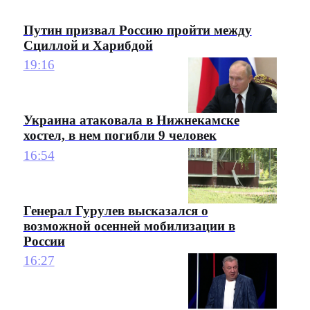
Путин призвал Россию пройти между
Сциллой и Харибдой
19:16
Украина атаковала в Нижнекамске
хостел, в нем погибли 9 человек
16:54
Генерал Гурулев высказался о
возможной осенней мобилизации в
России
16:27