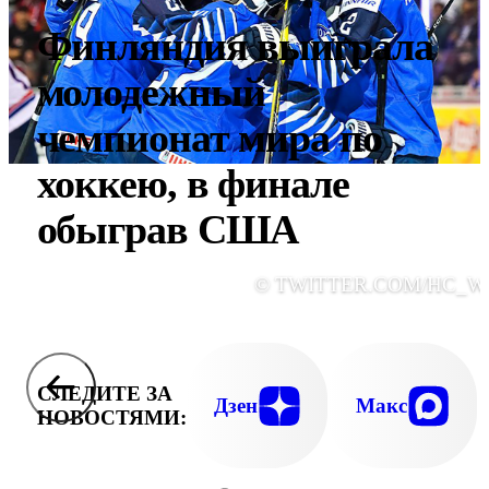
Финляндия выиграла
молодежный
чемпионат мира по
хоккею, в финале
обыграв США
© TWITTER.COM/HC_W
СЛЕДИТЕ ЗА
Дзен
Макс
НОВОСТЯМИ: