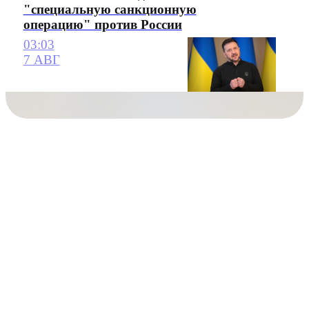
"специальную санкционную
операцию" против России
03:03
7 АВГ