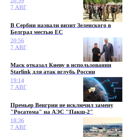
20:59
7 АВГ
В Сербии назвали визит Зеленского в
Белград местью ЕС
20:56
7 АВГ
Маск отказал Киеву в использовании
Starlink для атак вглубь России
19:14
7 АВГ
Премьер Венгрии не исключил замену
"Росатома" на АЭС "Пакш-2"
18:36
7 АВГ