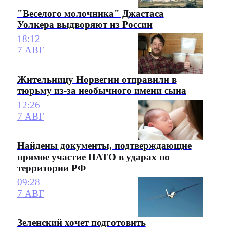
"Веселого молочника" Джастаса
Уолкера выдворяют из России
18:12
7 АВГ
Жительницу Норвегии отправили в
тюрьму из-за необычного имени сына
12:26
7 АВГ
Найдены документы, подтверждающие
прямое участие НАТО в ударах по
территории РФ
09:28
7 АВГ
Зеленский хочет подготовить