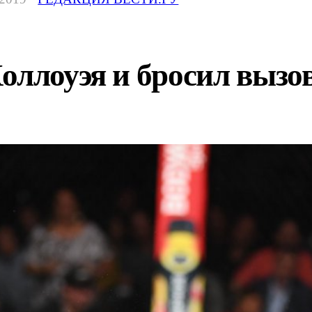
оллоуэя и бросил вызо