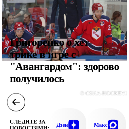
Григоренко о хет-
трике в игре с
"Авангардом": здорово
получилось
© CSKA-HOCKEY.
СЛЕДИТЕ ЗА
Дзен
Макс
НОВОСТЯМИ: