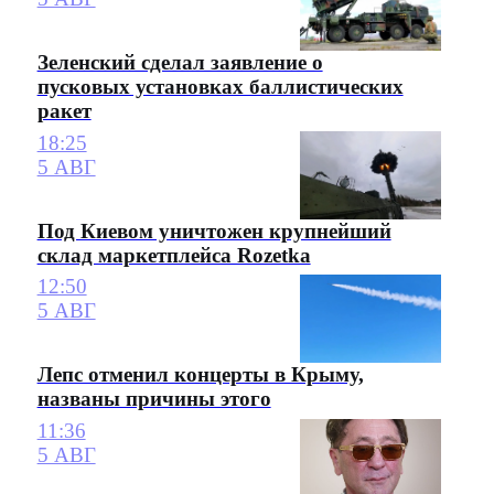
Зеленский сделал заявление о
пусковых установках баллистических
ракет
18:25
5 АВГ
Под Киевом уничтожен крупнейший
склад маркетплейса Rozetka
12:50
5 АВГ
Лепс отменил концерты в Крыму,
названы причины этого
11:36
5 АВГ