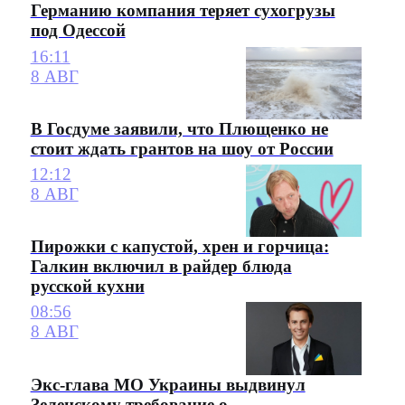
Германию компания теряет сухогрузы
под Одессой
16:11
8 АВГ
В Госдуме заявили, что Плющенко не
стоит ждать грантов на шоу от России
12:12
8 АВГ
Пирожки с капустой, хрен и горчица:
Галкин включил в райдер блюда
русской кухни
08:56
8 АВГ
Экс-глава МО Украины выдвинул
Зеленскому требование о