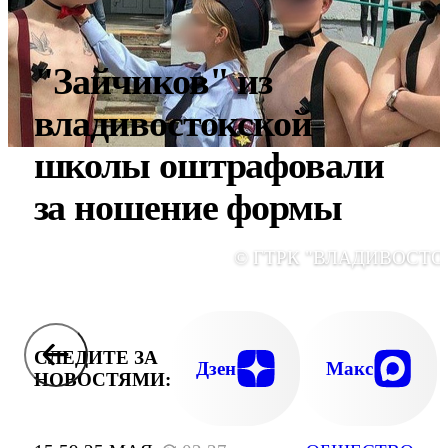
"Зайчиков" из
владивостокской
школы оштрафовали
за ношение формы
© ГТРК "ВЛАДИВОСТО
СЛЕДИТЕ ЗА
Дзен
Макс
НОВОСТЯМИ: