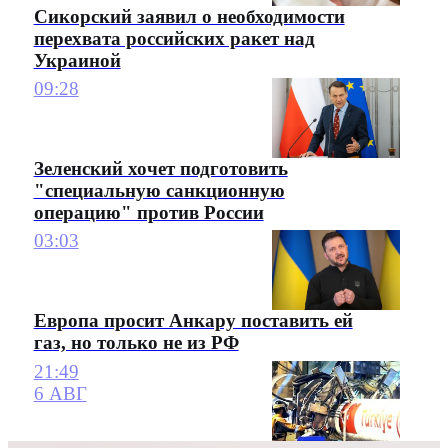
Сикорский заявил о необходимости
перехвата российских ракет над
Украиной
09:28
Зеленский хочет подготовить
"специальную санкционную
операцию" против России
03:03
Европа просит Анкару поставить ей
газ, но только не из РФ
21:49
6 АВГ