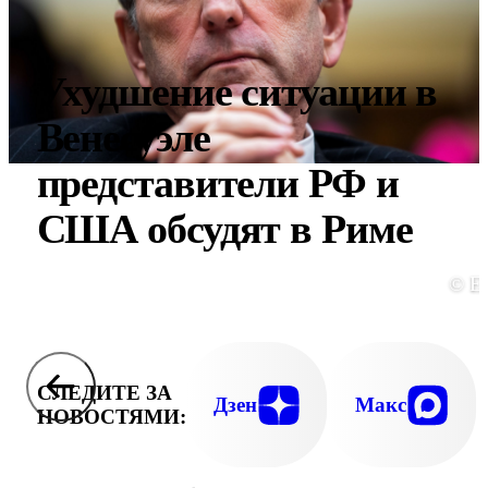
Ухудшение ситуации в
Венесуэле
представители РФ и
США обсудят в Риме
© E
СЛЕДИТЕ ЗА
Дзен
Макс
НОВОСТЯМИ: