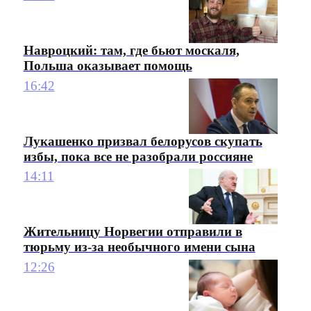
Навроцкий: там, где бьют москаля,
Польша оказывает помощь
16:42
Лукашенко призвал белорусов скупать
избы, пока все не разобрали россияне
14:11
Жительницу Норвегии отправили в
тюрьму из-за необычного имени сына
12:26