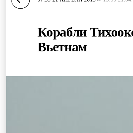
Корабли Тихооке
Вьетнам