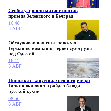
Сербы устроили митинг против
приезда Зеленского в Белград
16:48
8 АВГ
Обслуживавшая гитлеровскую
Германию компания теряет сухогрузы
под Одессой
16:11
8 АВГ
Пирожки с капустой, хрен и горчица:
Галкин включил в райдер блюда
русской кухни
08:56
8 АВГ