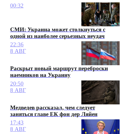
00:32
СМИ: Украина может столкнуться с
одной из наиболее серьезных неудач
22:36
8 АВГ
Раскрыт новый маршрут переброски
наемников на Украину
20:50
8 АВГ
Медведев рассказал, чем следует
заняться главе ЕК фон дер Ляйен
17:43
8 АВГ