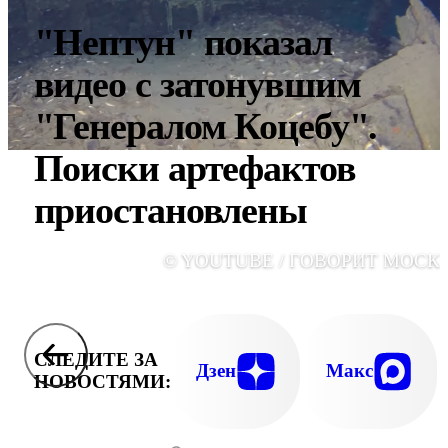
"Нептун" показал
видео с затонувшим
"Генералом Коцебу".
Поиски артефактов
приостановлены
© YOUTUBE / ГОВОРИТ МОСК
СЛЕДИТЕ ЗА
Дзен
Макс
НОВОСТЯМИ: