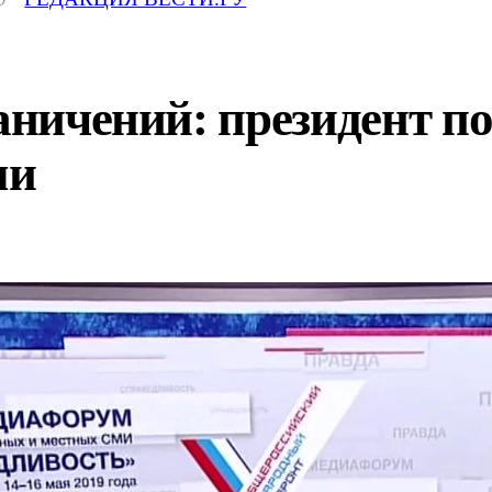
раничений: президент 
ми