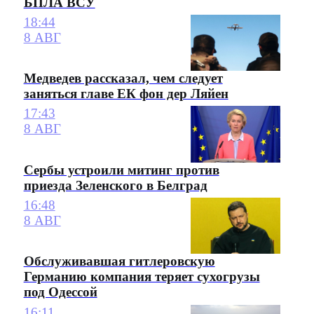
БПЛА ВСУ
18:44
8 АВГ
Медведев рассказал, чем следует
заняться главе ЕК фон дер Ляйен
17:43
8 АВГ
Сербы устроили митинг против
приезда Зеленского в Белград
16:48
8 АВГ
Обслуживавшая гитлеровскую
Германию компания теряет сухогрузы
под Одессой
16:11