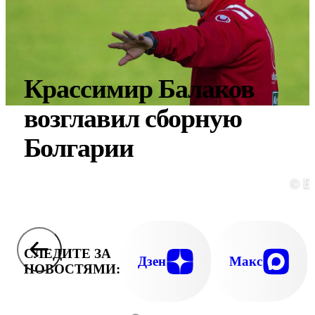
Крассимир Балаков
возглавил сборную
Болгарии
© E
СЛЕДИТЕ ЗА
Дзен
Макс
НОВОСТЯМИ: