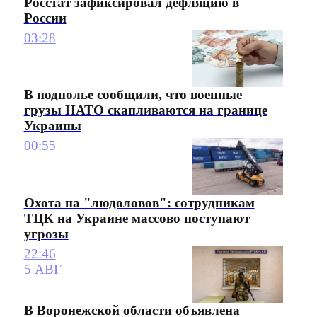
Росстат зафиксировал дефляцию в
России
03:28
В подполье сообщили, что военные
грузы НАТО скапливаются на границе
Украины
00:55
Охота на "людоловов": сотрудникам
ТЦК на Украине массово поступают
угрозы
22:46
5 АВГ
В Воронежской области объявлена