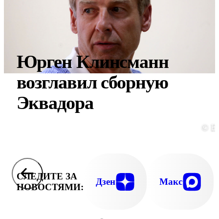
Юрген Клинсманн
возглавил сборную
Эквадора
© E
СЛЕДИТЕ ЗА
Дзен
Макс
НОВОСТЯМИ: