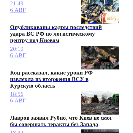
21:49
6 АВГ
Опубликованы кадры последствий
удара ВС РФ по логистическому
центру под Киевом
20:10
6 АВГ
Коц рассказал, какие уроки РФ
извлекла из вторжения ВСУ в
Курскую область
18:56
6 АВГ
Лавров заявил Рубио, что Киев не смог
бы совершать теракты без Запада
18:32