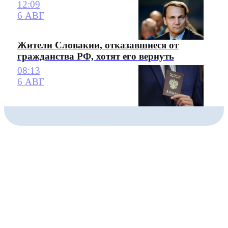
12:09
6 АВГ
Жители Словакии, отказавшиеся от
гражданства РФ, хотят его вернуть
08:13
6 АВГ