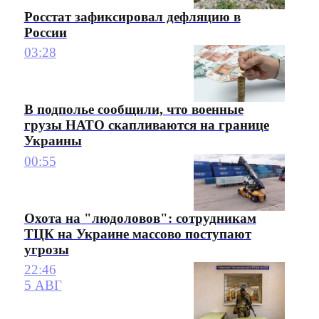
Росстат зафиксировал дефляцию в
России
03:28
В подполье сообщили, что военные
грузы НАТО скапливаются на границе
Украины
00:55
Охота на "людоловов": сотрудникам
ТЦК на Украине массово поступают
угрозы
22:46
5 АВГ