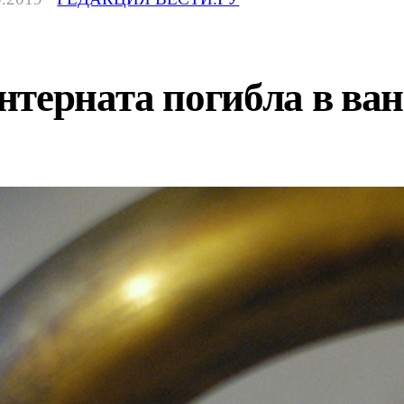
терната погибла в ван