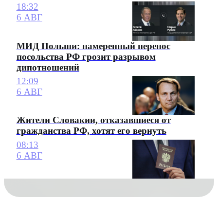
18:32
6 АВГ
МИД Польши: намеренный перенос
посольства РФ грозит разрывом
дипотношений
12:09
6 АВГ
Жители Словакии, отказавшиеся от
гражданства РФ, хотят его вернуть
08:13
6 АВГ