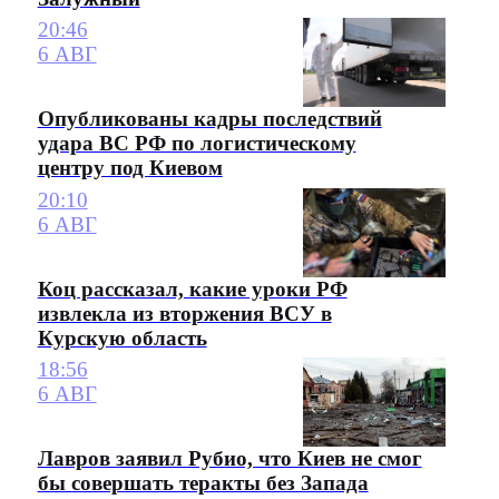
20:46
6 АВГ
Опубликованы кадры последствий
удара ВС РФ по логистическому
центру под Киевом
20:10
6 АВГ
Коц рассказал, какие уроки РФ
извлекла из вторжения ВСУ в
Курскую область
18:56
6 АВГ
Лавров заявил Рубио, что Киев не смог
бы совершать теракты без Запада