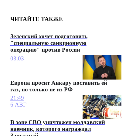
ЧИТАЙТЕ ТАКЖЕ
Зеленский хочет подготовить
"специальную санкционную
операцию" против России
03:03
Европа просит Анкару поставить ей
газ, но только не из РФ
21:49
6 АВГ
В зоне СВО уничтожен молдавский
наемник, которого награждал
Залужный