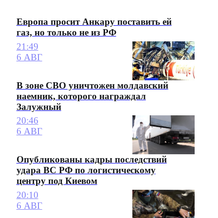
Европа просит Анкару поставить ей
газ, но только не из РФ
21:49
6 АВГ
В зоне СВО уничтожен молдавский
наемник, которого награждал
Залужный
20:46
6 АВГ
Опубликованы кадры последствий
удара ВС РФ по логистическому
центру под Киевом
20:10
6 АВГ