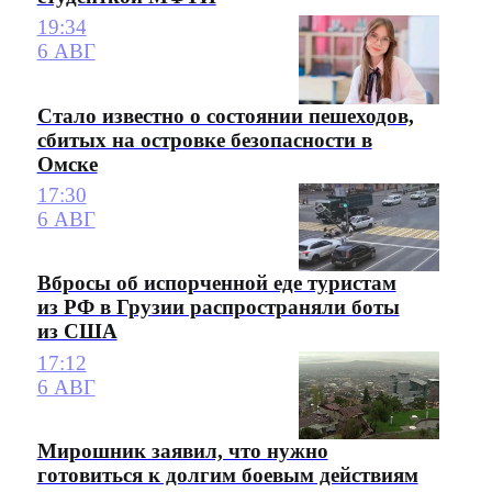
19:34
6 АВГ
Стало известно о состоянии пешеходов,
сбитых на островке безопасности в
Омске
17:30
6 АВГ
Вбросы об испорченной еде туристам
из РФ в Грузии распространяли боты
из США
17:12
6 АВГ
Мирошник заявил, что нужно
готовиться к долгим боевым действиям