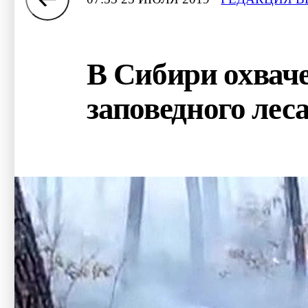
В Сибири охваче
заповедного лес