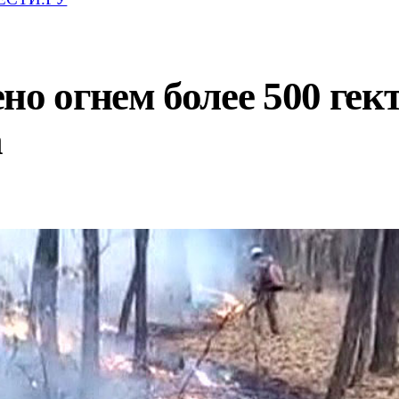
но огнем более 500 гек
а