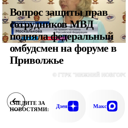
Вопрос защиты прав
сотрудников МВД
подняла федеральный
омбудсмен на форуме в
Приволжье
© ГТРК "НИЖНИЙ НОВГОРО
СЛЕДИТЕ ЗА
Дзен
Макс
НОВОСТЯМИ: