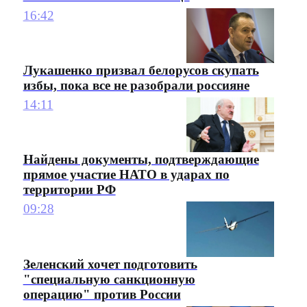
16:42
Лукашенко призвал белорусов скупать
избы, пока все не разобрали россияне
14:11
Найдены документы, подтверждающие
прямое участие НАТО в ударах по
территории РФ
09:28
Зеленский хочет подготовить
"специальную санкционную
операцию" против России