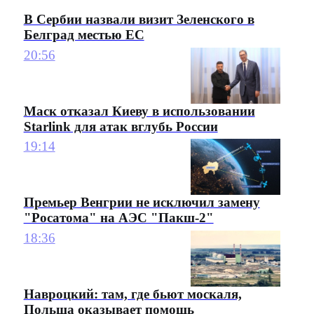
В Сербии назвали визит Зеленского в
Белград местью ЕС
20:56
Маск отказал Киеву в использовании
Starlink для атак вглубь России
19:14
Премьер Венгрии не исключил замену
"Росатома" на АЭС "Пакш-2"
18:36
Навроцкий: там, где бьют москаля,
Польша оказывает помощь