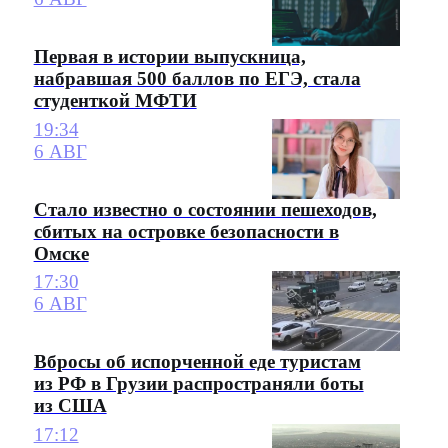
Первая в истории выпускница,
набравшая 500 баллов по ЕГЭ, стала
студенткой МФТИ
19:34
6 АВГ
Стало известно о состоянии пешеходов,
сбитых на островке безопасности в
Омске
17:30
6 АВГ
Вбросы об испорченной еде туристам
из РФ в Грузии распространяли боты
из США
17:12