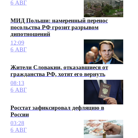
6 АВГ
МИД Польши: намеренный перенос
посольства РФ грозит разрывом
дипотношений
12:09
6 АВГ
Жители Словакии, отказавшиеся от
гражданства РФ, хотят его вернуть
08:13
6 АВГ
Росстат зафиксировал дефляцию в
России
03:28
6 АВГ