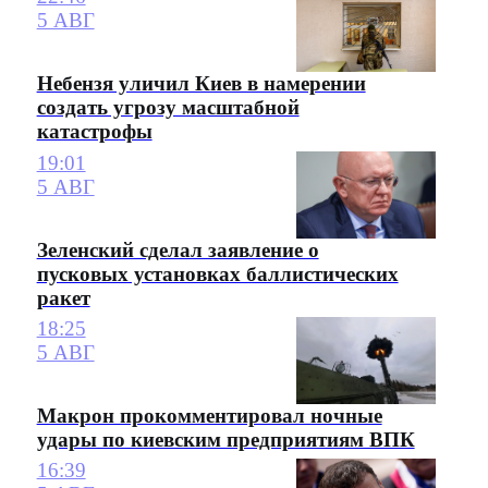
5 АВГ
Небензя уличил Киев в намерении
создать угрозу масштабной
катастрофы
19:01
5 АВГ
Зеленский сделал заявление о
пусковых установках баллистических
ракет
18:25
5 АВГ
Макрон прокомментировал ночные
удары по киевским предприятиям ВПК
16:39