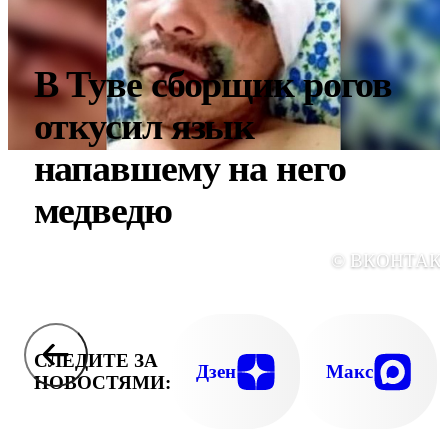
В Туве сборщик рогов
откусил язык
напавшему на него
медведю
© ВКОНТАК
СЛЕДИТЕ ЗА
Дзен
Макс
НОВОСТЯМИ: