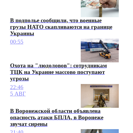
В подполье сообщили, что военные
грузы НАТО скапливаются на границе
Украины
00:55
Охота на "людоловов": сотрудникам
ТЦК на Украине массово поступают
угрозы
22:46
5 АВГ
В Воронежской области объявлена
опасность атаки БПЛА, в Воронеже
звучат сирены
21:40