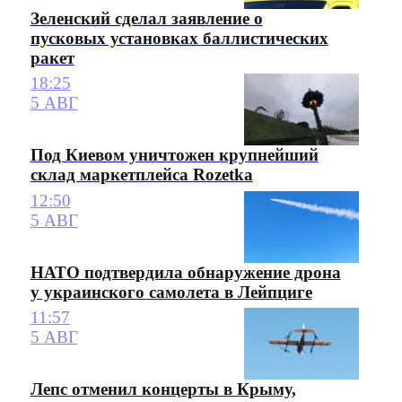
Зеленский сделал заявление о
пусковых установках баллистических
ракет
18:25
5 АВГ
Под Киевом уничтожен крупнейший
склад маркетплейса Rozetka
12:50
5 АВГ
НАТО подтвердила обнаружение дрона
у украинского самолета в Лейпциге
11:57
5 АВГ
Лепс отменил концерты в Крыму,