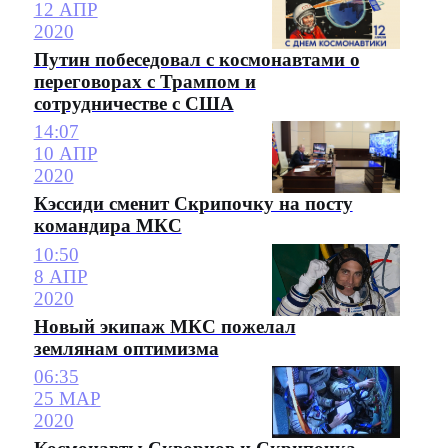
12 АПР
2020
Путин побеседовал с космонавтами о
переговорах с Трампом и
сотрудничестве с США
14:07
10 АПР
2020
Кэссиди сменит Скрипочку на посту
командира МКС
10:50
8 АПР
2020
Новый экипаж МКС пожелал
землянам оптимизма
06:35
25 МАР
2020