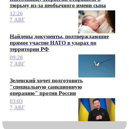
тюрьму из-за необычного имени сына
12:26
7 АВГ
Найдены документы, подтверждающие
прямое участие НАТО в ударах по
территории РФ
09:28
7 АВГ
Зеленский хочет подготовить
"специальную санкционную
операцию" против России
03:03
7 АВГ