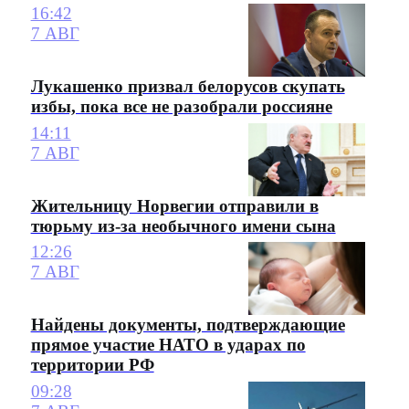
16:42
7 АВГ
Лукашенко призвал белорусов скупать
избы, пока все не разобрали россияне
14:11
7 АВГ
Жительницу Норвегии отправили в
тюрьму из-за необычного имени сына
12:26
7 АВГ
Найдены документы, подтверждающие
прямое участие НАТО в ударах по
территории РФ
09:28