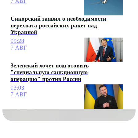
7 АВГ
Сикорский заявил о необходимости
перехвата российских ракет над
Украиной
09:28
7 АВГ
Зеленский хочет подготовить
"специальную санкционную
операцию" против России
03:03
7 АВГ