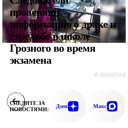
Следователи
проверяют
информацию о драке и
стрельбе в школе
Грозного во время
экзамена
© ВКОНТАК
СЛЕДИТЕ ЗА
Дзен
Макс
НОВОСТЯМИ: