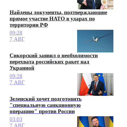
Найдены документы, подтверждающие
прямое участие НАТО в ударах по
территории РФ
09:28
7 АВГ
Сикорский заявил о необходимости
перехвата российских ракет над
Украиной
09:28
7 АВГ
Зеленский хочет подготовить
"специальную санкционную
операцию" против России
03:03
7 АВГ