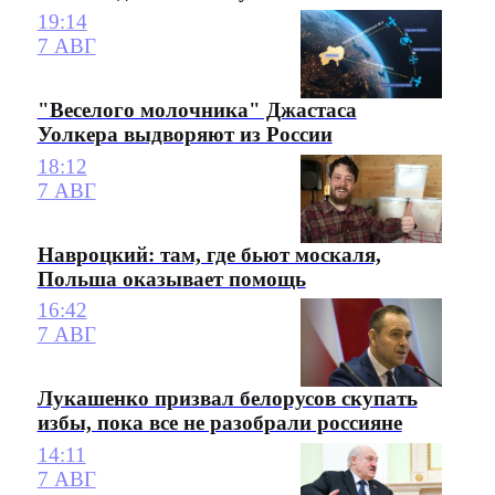
19:14
7 АВГ
"Веселого молочника" Джастаса
Уолкера выдворяют из России
18:12
7 АВГ
Навроцкий: там, где бьют москаля,
Польша оказывает помощь
16:42
7 АВГ
Лукашенко призвал белорусов скупать
избы, пока все не разобрали россияне
14:11
7 АВГ