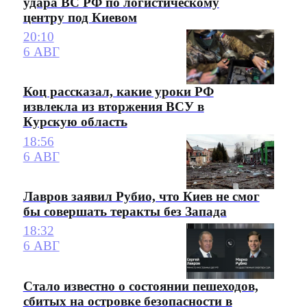
удара ВС РФ по логистическому
центру под Киевом
20:10
6 АВГ
Коц рассказал, какие уроки РФ
извлекла из вторжения ВСУ в
Курскую область
18:56
6 АВГ
Лавров заявил Рубио, что Киев не смог
бы совершать теракты без Запада
18:32
6 АВГ
Стало известно о состоянии пешеходов,
сбитых на островке безопасности в