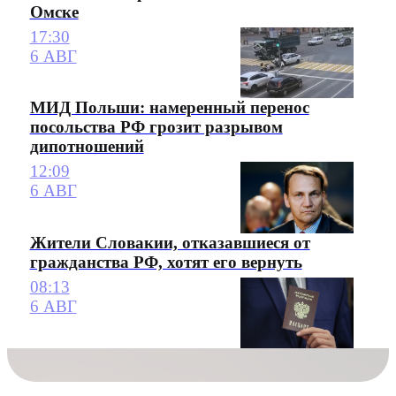
Омске
17:30
6 АВГ
МИД Польши: намеренный перенос
посольства РФ грозит разрывом
дипотношений
12:09
6 АВГ
Жители Словакии, отказавшиеся от
гражданства РФ, хотят его вернуть
08:13
6 АВГ