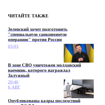
ЧИТАЙТЕ ТАКЖЕ
Зеленский хочет подготовить
"специальную санкционную
операцию" против России
03:03
В зоне СВО уничтожен молдавский
наемник, которого награждал
Залужный
20:46
6 АВГ
Опубликованы кадры последствий