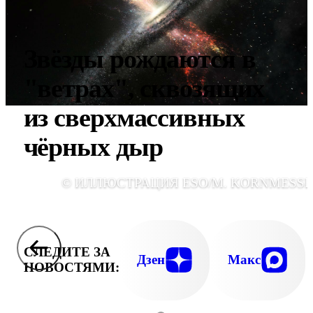
Звёзды рождаются в
"ветрах", сквозящих
из сверхмассивных
чёрных дыр
© ИЛЛЮСТРАЦИЯ ESO/M. KORNMESSE
СЛЕДИТЕ ЗА
Дзен
Макс
НОВОСТЯМИ: