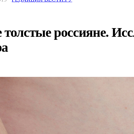
 толстые россияне. Ис
ра