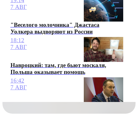
19:14
7 АВГ
"Веселого молочника" Джастаса
Уолкера выдворяют из России
18:12
7 АВГ
Навроцкий: там, где бьют москаля,
Польша оказывает помощь
16:42
7 АВГ