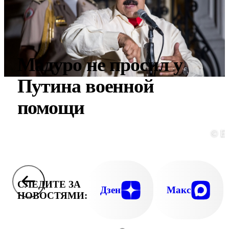
Мадуро не просил у
Путина военной
помощи
© E
СЛЕДИТЕ ЗА
Дзен
Макс
НОВОСТЯМИ: