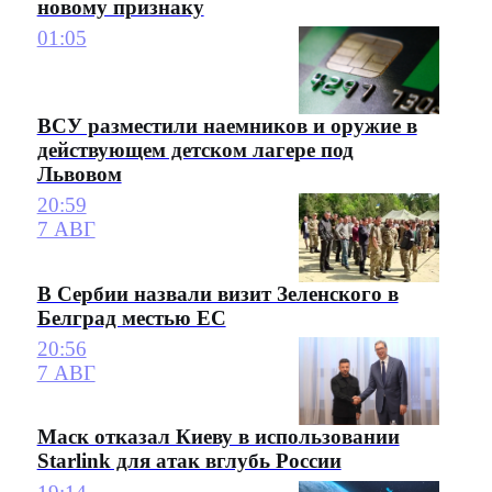
новому признаку
01:05
ВСУ разместили наемников и оружие в
действующем детском лагере под
Львовом
20:59
7 АВГ
В Сербии назвали визит Зеленского в
Белград местью ЕС
20:56
7 АВГ
Маск отказал Киеву в использовании
Starlink для атак вглубь России