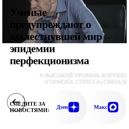
Ученые
предупреждают о
захлестнувшей мир
эпидемии
перфекционизма
© ВЫСОКИЙ УРОВЕНЬ КОРТИЗО
(ГОРМОНА СТРЕССА) СВЯЗАЛИ
НАРУШЕНИЕМ РАБОТЫ ПАМЯТИ
GLOBALLOOKPRE
СЛЕДИТЕ ЗА
Дзен
Макс
НОВОСТЯМИ: