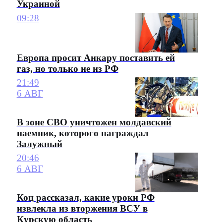
Украиной
09:28
Европа просит Анкару поставить ей
газ, но только не из РФ
21:49
6 АВГ
В зоне СВО уничтожен молдавский
наемник, которого награждал
Залужный
20:46
6 АВГ
Коц рассказал, какие уроки РФ
извлекла из вторжения ВСУ в
Курскую область