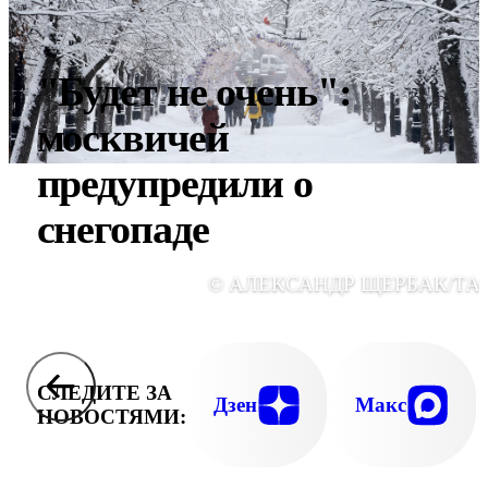
"Будет не очень":
москвичей
предупредили о
снегопаде
© АЛЕКСАНДР ЩЕРБАК/ТА
СЛЕДИТЕ ЗА
Дзен
Макс
НОВОСТЯМИ: