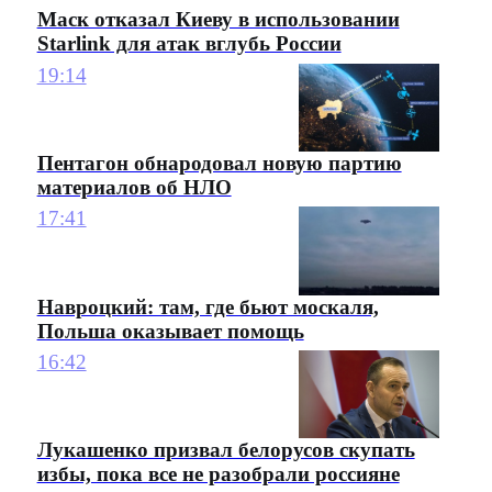
Маск отказал Киеву в использовании
Starlink для атак вглубь России
19:14
Пентагон обнародовал новую партию
материалов об НЛО
17:41
Навроцкий: там, где бьют москаля,
Польша оказывает помощь
16:42
Лукашенко призвал белорусов скупать
избы, пока все не разобрали россияне