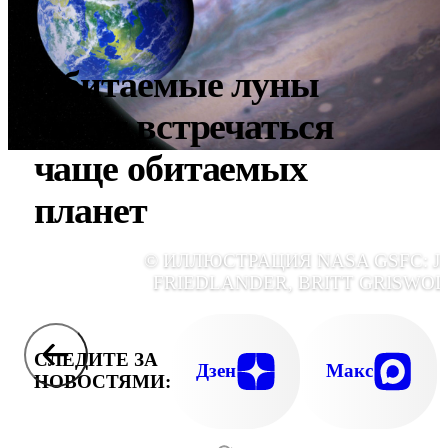
Обитаемые луны
могут встречаться
чаще обитаемых
планет
© ИЛЛЮСТРАЦИЯ NASA GSFC: J
FRIEDLANDER, BRITT GRISWOL
СЛЕДИТЕ ЗА
Дзен
Макс
НОВОСТЯМИ: