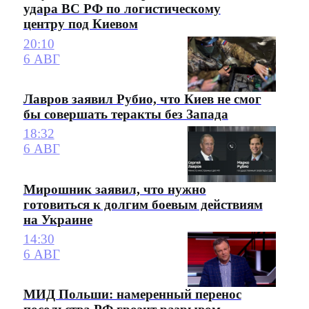
удара ВС РФ по логистическому
центру под Киевом
20:10
6 АВГ
Лавров заявил Рубио, что Киев не смог
бы совершать теракты без Запада
18:32
6 АВГ
Мирошник заявил, что нужно
готовиться к долгим боевым действиям
на Украине
14:30
6 АВГ
МИД Польши: намеренный перенос