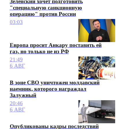
Зеленский хочет подготовить
"специальную санкционную
операцию" против России
03:03
Европа просит Анкару поставить ей
газ, но только не из РФ
21:49
6 АВГ
В зоне СВО уничтожен молдавский
наемник, которого награждал
Залужный
20:46
6 АВГ
Опубликованы кадры последствий