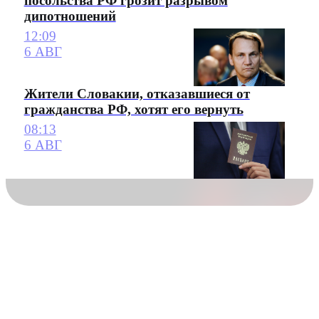
посольства РФ грозит разрывом
дипотношений
12:09
6 АВГ
Жители Словакии, отказавшиеся от
гражданства РФ, хотят его вернуть
08:13
6 АВГ