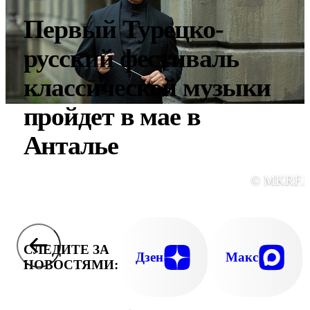
Первый Турецко-
русский фестиваль
классической музыки
пройдет в мае в
Анталье
© MKRF.
СЛЕДИТЕ ЗА
Дзен
Макс
НОВОСТЯМИ: