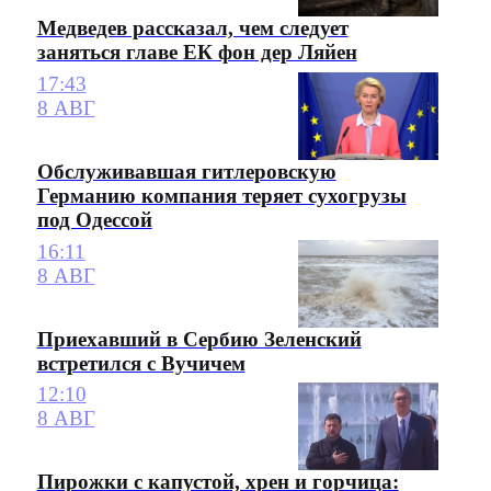
Медведев рассказал, чем следует
заняться главе ЕК фон дер Ляйен
17:43
8 АВГ
Обслуживавшая гитлеровскую
Германию компания теряет сухогрузы
под Одессой
16:11
8 АВГ
Приехавший в Сербию Зеленский
встретился с Вучичем
12:10
8 АВГ
Пирожки с капустой, хрен и горчица: