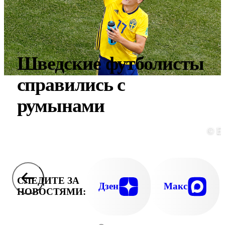
Шведские футболисты
справились с
румынами
© E
СЛЕДИТЕ ЗА
Дзен
Макс
НОВОСТЯМИ: